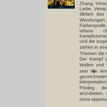
Zhang Yimou
Liebe, Verra
diktiert das
Wendungen,
Farbenpral
virtuos c
Kampfszenen 
und die insp
ziehen in ei
Themen die n
Der Kampf d
Wollen und 
sein f�r ein
gezeichn
interpretat
Privileg d
anzubieten, 
ohne opportu