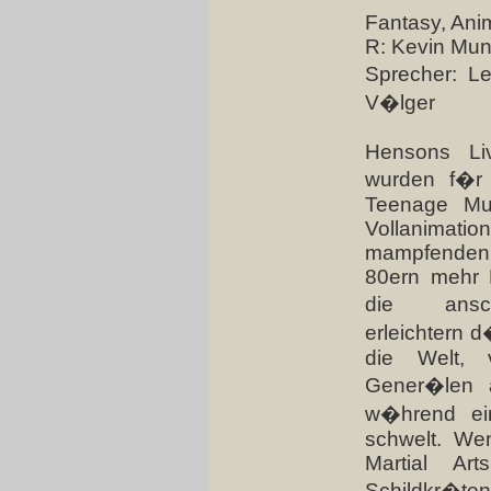
Fantasy, Ani
R: Kevin Mu
Sprecher: L
V�lger
Hensons Liv
wurden f�r 
Teenage Mut
Vollanimat
mampfenden
80ern mehr 
die ansch
erleichtern 
die Welt, v
Gener�len 
w�hrend ein
schwelt. We
Martial Ar
Schildkr�te