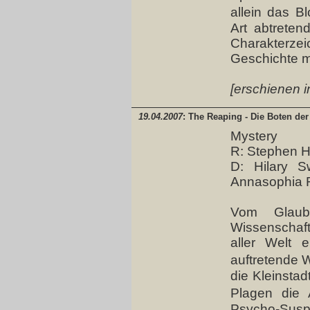
allein das B
Art abtreten
Charakter
Geschichte mi
[erschienen i
19.04.2007
: The Reaping - Die Boten de
Mystery
R: Stephen H
D: Hilary S
Annasophia 
Vom Glaube
Wissenschaf
aller Welt e
auftretende W
die Kleinstad
Plagen die 
Psycho-Susp