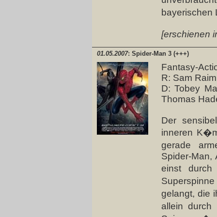
bayerischen 
[erschienen i
01.05.2007
: Spider-Man 3 (+++)
Fantasy-Act
R: Sam Raim
D: Tobey Mag
Thomas Hade
Der sensibe
inneren K�m
gerade arme
Spider-Man, 
einst durch
Superspinn
gelangt, die
allein durch