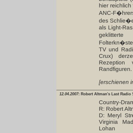
hier reichlic
ANC-F�hrers
des Schlie�e
als Light-Ras
geklitter
Folterkn�ste
TV und Radi
Crux) derzei
Rezeption v
Randfiguren.
[erschienen i
12.04.2007
: Robert Altman's Last Radio
Country-Dra
R: Robert Al
D: Meryl Str
Virginia M
Lohan