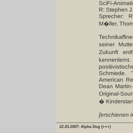
SciFi-Animat
R: Stephen J
Sprecher: R
M�ller, Thom
Technikaffin
seiner Mutt
Zukunft ent
kennenlernt.
positivisti
Schmiede. '
American Re
Dean Martin-
Original-Sou
� Kinderstars 
[erschienen i
22.03.2007
: Alpha Dog (+++)