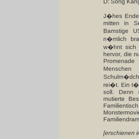
D: Song Kang
J�hes Ende 
mitten in S
Bamstige US
n�mlich bra
w�hnt sich 
hervor, die n
Promenade
Menschen v
Schulm�dchen
rei�t. Ein t�
soll. Denn 
mutierte Be
Familientisc
Monstermovi
Familiendrama
[erschienen i