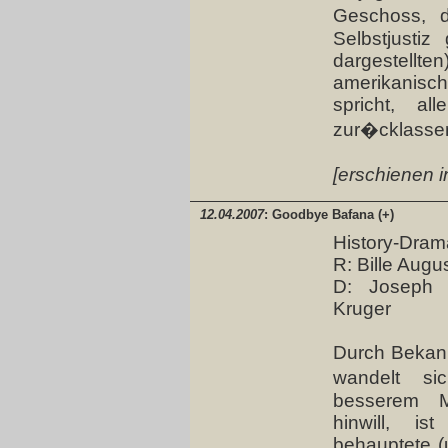
Geschoss, d
Selbstjustiz
dargestellte
amerikanisc
spricht, a
zur�cklassen
[erschienen i
12.04.2007
: Goodbye Bafana (+)
History-Dram
R: Bille Augu
D: Joseph 
Kruger
Durch Bekann
wandelt si
besserem M
hinwill, is
behauptete (