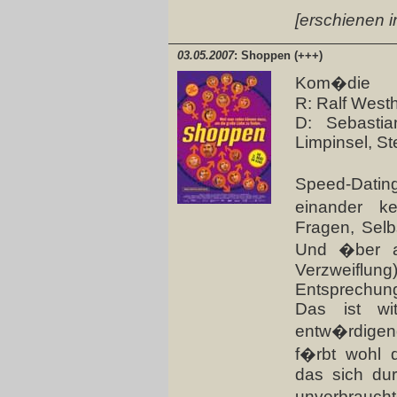
[erschienen i
03.05.2007
: Shoppen (+++)
Kom�die
R: Ralf Westh
D: Sebastia
Limpinsel, S
Speed-Datin
einander k
Fragen, Selb
Und �ber al
Verzweiflung
Entsprechung
Das ist wit
entw�rdigen
f�rbt wohl d
das sich du
unverbrauch