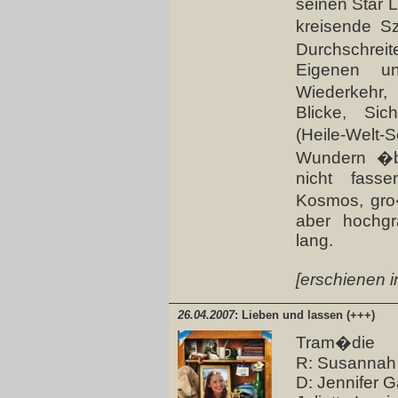
seinen Star L
kreisende S
Durchschrei
Eigenen u
Wiederkehr,
Blicke, Sic
(Heile-Welt
Wundern �b
nicht fasse
Kosmos, gro�
aber hochgr
lang.
[erschienen i
26.04.2007
: Lieben und lassen (+++)
Tram�die
R: Susannah
D: Jennifer G