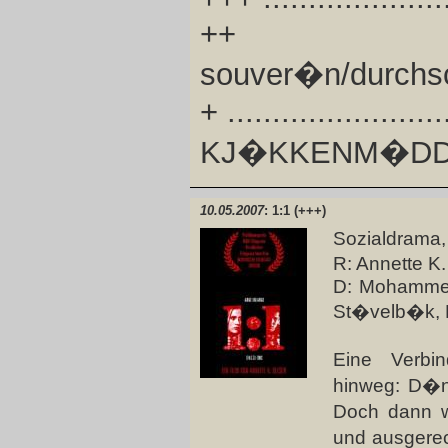
++ .........
souver�n/durchsc
+ ......................
KJ�KKENM�DDING
10.05.2007
: 1:1 (+++)
Sozialdrama,
R: Annette 
D: Mohammed-
St�velb�k, H
Eine Verbin
hinweg: D�ni
Doch dann w
und ausgerec