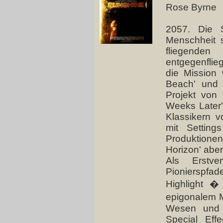
Rose Byrne
2057. Die S
Menschheit s
fliegenden
entgegenflie
die Mission 
Beach' und 
Projekt von
Weeks Later' 
Klassikern v
mit Setting
Produktion
Horizon' aber
Als Erstve
Pionierspfade
Highlight 
epigonalem M
Wesen und V
Special Effe