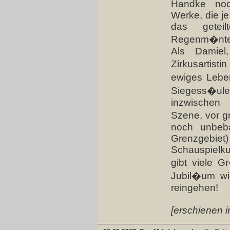
Handke noc
Werke, die je
das geteil
Regenm�ntel
Als Damiel
Zirkusartisti
ewiges Lebe
Siegess�ule,
inzwischen
Szene, vor g
noch unbeb
Grenzgeb
Schauspielku
gibt viele 
Jubil�um wi
reingehen!
[erschienen i