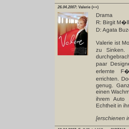
26.04.2007
: Valerie (++)
Drama
R: Birgit M�l
D: Agata Buze
Valerie ist M
zu Sinken.
durchgebracht
paar Design
erlernte F
errichten. D
genug. Ganz 
einen Wachma
ihrem Auto 
Echtheit in ih
[erschienen i