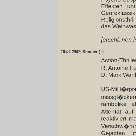
Effekten un
Genreklass
Religionsthri
das Weihwass
[erschienen i
19.04.2007
: Shooter (+)
Action-Thrille
R: Antoine F
D: Mark Wahl
US-Milit�rp
missgl�cke
rambolike a
Attentat au
reaktiviert m
Verschw�ru
Gejagten 