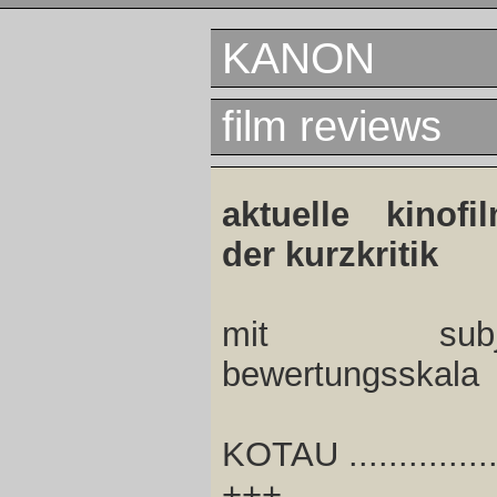
KANON
film reviews
aktuelle kinofi
der kurzkritik
mit subjek
bewertungsskala
KOTAU ..............
+++ .................