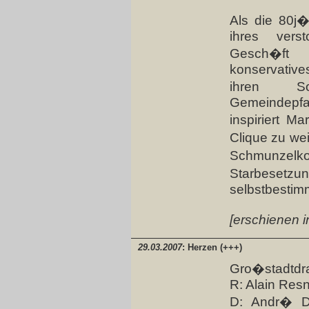
Als die 80j
ihres vers
Gesch�ft e
konservative
ihren S
Gemeindepfa
inspiriert M
Clique zu we
Schmunz
Starbese
selbstbestim
[erschienen i
29.03.2007
: Herzen (+++)
Gro�stadtd
R: Alain Res
D: Andr� Du