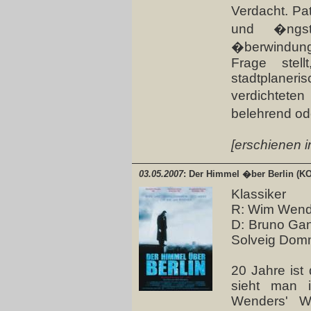
Verdacht. Pat
und �ngs
�berwindung
Frage stell
stadtplaneri
verdichtete
belehrend od
[erschienen i
03.05.2007
: Der Himmel �ber Berlin (
Klassiker
R: Wim Wend
D: Bruno Ganz
Solveig Dom
20 Jahre ist 
sieht man 
Wenders' We