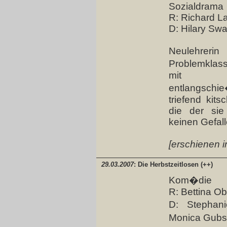
Sozialdrama
R: Richard 
D: Hilary Sw
Neulehreri
Problemklas
mit Gut
entlangschie
triefend kit
die der sie
keinen Gefall
[erschienen i
29.03.2007
: Die Herbstzeitlosen (++)
Kom�die
R: Bettina Ob
D: Stephani
Monica Gubs