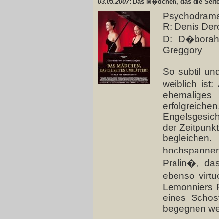
03.05.2007
: Das M�dchen, das die Seit
Psychodram
R: Denis Der
D: D�borah 
Greggory
So subtil und
weiblich ist
ehemaliges 
erfolgreichen,
Engelsgesich
der Zeitpunk
begleichen.
hochspann
Pralin�, da
ebenso virt
Lemonniers 
eines Schos
begegnen we