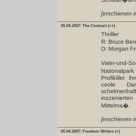
[erschienen i
05.04.2007
: The Contract (++)
Thriller
R: Bruce Be
D: Morgan F
Vater-und
Nationalpark
Profikiller 
coole Da
schelmenhaf
inszeniert
Mittelma�.
[erschienen i
05.04.2007
: Freedom Writers (+)