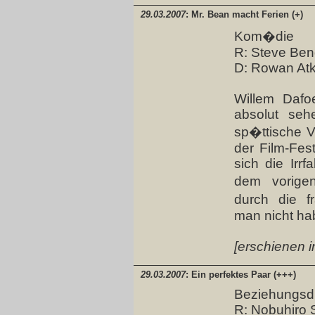
29.03.2007
: Mr. Bean macht Ferien (+)
Kom�die
R: Steve Ben
D: Rowan Atk
Willem Dafoe
absolut seh
sp�ttische V
der Film-Fes
sich die Irrf
dem vorigen
durch die f
man nicht ha
[erschienen i
29.03.2007
: Ein perfektes Paar (+++)
Beziehungs
R: Nobuhiro