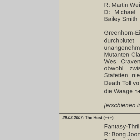
R: Martin W
D: Michael 
Bailey Smith
Greenhorn-
durchblu
unangenehme
Mutanten-Cl
Wes Craven,
obwohl zwis
Stafetten ni
Death Toll v
die Waage h�
[erschienen i
29.03.2007
: The Host (+++)
Fantasy-Thril
R: Bong Joo