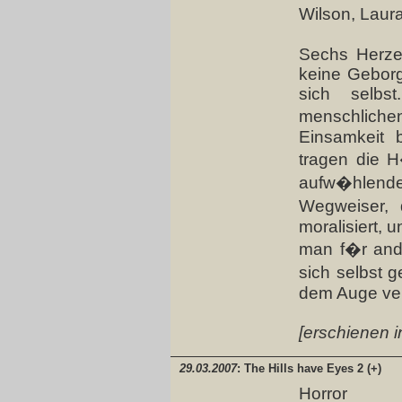
Wilson, Laura
Sechs Herzen
keine Geborge
sich selbst
menschlich
Einsamkeit 
tragen die H
aufw�hlend
Wegweiser, 
moralisiert, 
man f�r and
sich selbst 
dem Auge verl
[erschienen i
29.03.2007
: The Hills have Eyes 2 (+)
Horror