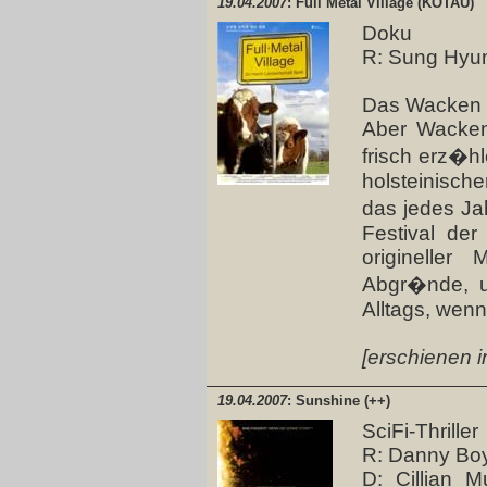
19.04.2007
: Full Metal Village (KOTAU)
Doku
R: Sung Hyu
Das Wacken O
Aber Wacken
frisch erz�h
holsteinisch
das jedes Ja
Festival der 
origineller
Abgr�nde, u
Alltags, wen
[erschienen i
19.04.2007
: Sunshine (++)
SciFi-Thriller
R: Danny Bo
D: Cillian M