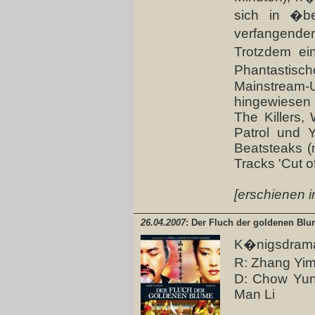
sich in �b
verfangend
Trotzdem ein
Phantastis
Mainstream-U
hingewiesen
The Killers,
Patrol und 
Beatsteaks (
Tracks 'Cut o
[erschienen i
26.04.2007
: Der Fluch der goldenen Bl
K�nigsdram
R: Zhang Yi
D: Chow Yun-
Man Li