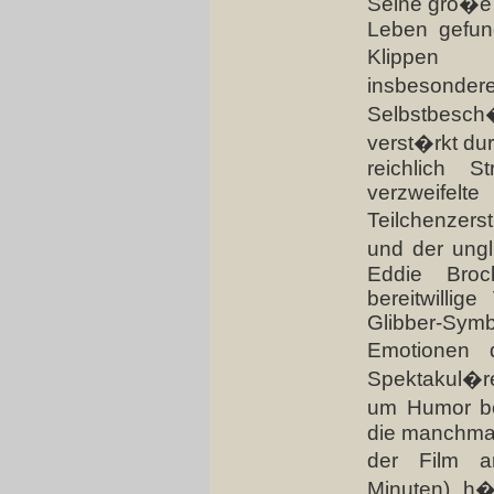
Seine gro�e 
Leben gefun
Klippen a
insbesonder
Selbstbesch
verst�rkt d
reichlich 
verzweifelte
Teilchenzer
und der ungl
Eddie Broc
bereitwillige
Glibber-Symb
Emotionen 
Spektakul�re 
um Humor be
die manchmal
der Film a
Minuten), h