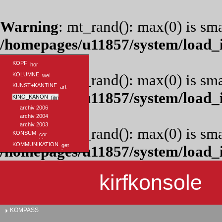
Warning
: mt_rand(): max(0) is sma
/homepages/u11857/system/load_i
KOPF
KOLUMNE
Warning
: mt_rand(): max(0) is sma
KUNST+KANTINE
/homepages/u11857/system/load_i
KINO_KANON
archiv 2006
archiv 2004
archiv 2003
Warning
: mt_rand(): max(0) is sma
KONSUM
KOMMUNIKATION
/homepages/u11857/system/load_i
kirfkonsole
KOMPASS