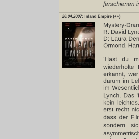
[erschienen i
26.04.2007
: Inland Empire (++)
Mystery-Dra
R: David Lyn
D: Laura Dern
Ormond, Har
'Hast du m
wiederholte
erkannt, wer
darum im Le
im Wesentli
Lynch. Das '
kein leichte
erst recht ni
dass der Fil
sondern sic
asymmetrisc