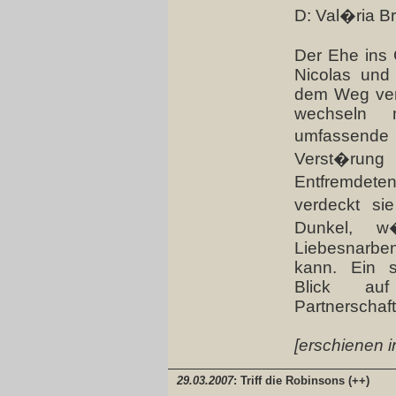
D: Val�ria B
Der Ehe ins 
Nicolas und
dem Weg verl
wechseln m
umfassend
Verst�rung 
Entfremdeten
verdeckt si
Dunkel, w
Liebesnarben
kann. Ein s
Blick auf
Partnerschaft
[erschienen i
29.03.2007
: Triff die Robinsons (++)