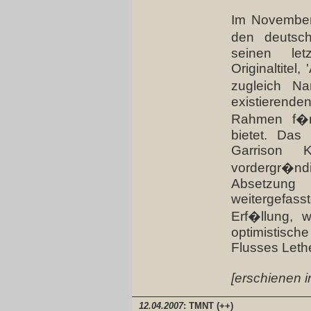
Im November 
den deutsch
seinen le
Originaltitel
zugleich Na
existieren
Rahmen f�r 
bietet. Das
Garrison 
vordergr�nd
Absetzung
weitergefa
Erf�llung, w
optimistisch
Flusses Leth
[erschienen i
12.04.2007
: TMNT (++)