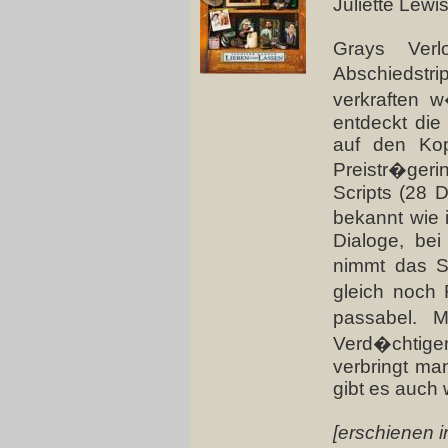
Juliette Lewi
Grays Verl
Abschiedstri
verkraften 
entdeckt die
auf den Kop
Preistr�ger
Scripts (28 D
bekannt wie i
Dialoge, bei
nimmt das S
gleich noch 
passabel. M
Verd�chtige
verbringt ma
gibt es auch 
[erschienen i